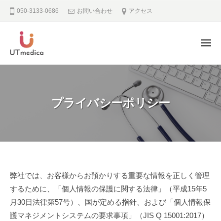
U
ュ
コ
ー
050-3133-0686
お問い合わせ
アクセス
T
ン
m
テ
e
ン
メ
d
ニ
i
ツ
U
ュ
よ
c
ー
へ
T
り
a
ス
良
m
キ
プライバシーポリシー
い
e
ッ
医
d
療
プ
i
の
c
実
a
現
プ
の
弊社では、お客様からお預かりする重要な情報を正しく管理
た
するために、「個人情報の保護に関する法律」（平成15年5
ラ
め
月30日法律第57号）、国が定める指針、および「個人情報保
イ
シ
護マネジメントシステムの要求事項」（JIS Q 15001:2017）