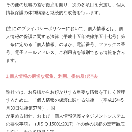
ス
バ
その他の規範の遵守徹底を図り、次の各項目を実施し、個人
テ
情報保護の体制構築と継続的な改善を行います。
シ
ム
を
ー
[注]このプライバシーポリシーにおいて、個人情報とは、個
通
ポ
人情報の保護に関する法律（平成十五年法律第五十七号）第
し
二条に定める「個人情報」のほか、電話番号、ファックス番
て
リ
号、電子メールアドレス、ご利用者を識別できる情報を含み
医
シ
ます。
療
ー
現
場
1.個人情報の適切な収集、利用、提供及び消去
2022
を
年
サ
弊社では、お客様からお預かりする重要な情報を正しく管理
10
ポ
するために、「個人情報の保護に関する法律」（平成15年5
月
ー
月30日法律第57号）、国
21
ト
が定める指針、および「個人情報保護マネジメントシステム
日
し
の要求事項」（JIS Q 15001:2017）その他の規範の遵守徹底
ま
を図り、次の各項目を実