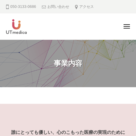
U
ュ
コ
ー
050-3133-0686
お問い合わせ
アクセス
T
ン
m
テ
e
ン
メ
d
ニ
i
ツ
U
ュ
よ
c
ー
へ
T
り
a
ス
良
m
キ
事業内容
い
e
ッ
医
d
療
プ
i
の
c
実
a
現
事
の
た
業
め
内
シ
誰にとっても優しい、心のこもった医療の実現のために