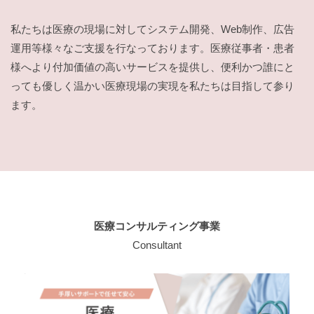
ス
容
テ
私たちは医療の現場に対してシステム開発、Web制作、広告
ム
2024
運用等様々なご支援を行なっております。医療従事者・患者
を
年
様へより付加価値の高いサービスを提供し、便利かつ誰にと
通
8
っても優しく温かい医療現場の実現を私たちは目指して参り
し
月
ます。
20
て
日
医
療
現
場
を
サ
医療コンサルティング事業
ポ
Consultant
ー
ト
し
ま